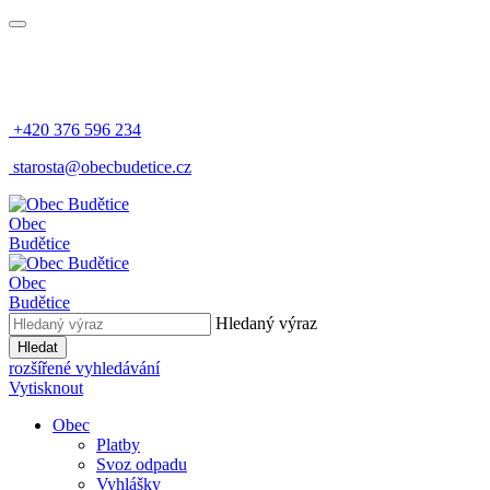
+420 376 596 234
​
starosta@obecbudetice.cz
Obec
Budětice
Obec
Budětice
Hledaný výraz
Hledat
rozšířené vyhledávání
Vytisknout
Obec
Platby
Svoz odpadu
Vyhlášky