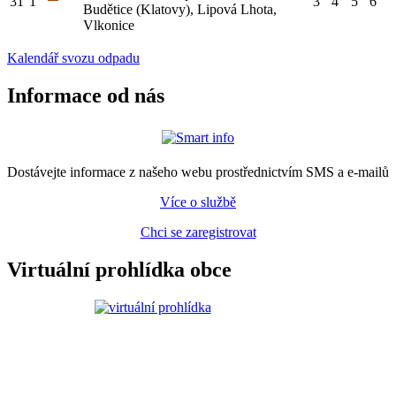
31
1
3
4
5
6
Budětice (Klatovy), Lipová Lhota,
Vlkonice
Kalendář svozu odpadu
Informace od nás
Dostávejte informace z našeho webu prostřednictvím SMS a e-mailů
Více o službě
Chci se zaregistrovat
Virtuální prohlídka obce