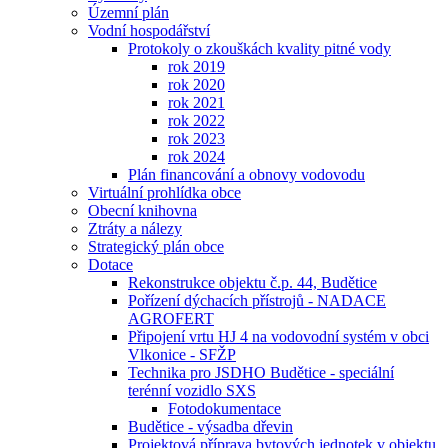
Územní plán
Vodní hospodářství
Protokoly o zkouškách kvality pitné vody
rok 2019
rok 2020
rok 2021
rok 2022
rok 2023
rok 2024
Plán financování a obnovy vodovodu
Virtuální prohlídka obce
Obecní knihovna
Ztráty a nálezy
Strategický plán obce
Dotace
Rekonstrukce objektu č.p. 44, Budětice
Pořízení dýchacích přístrojů - NADACE
AGROFERT
Připojení vrtu HJ 4 na vodovodní systém v obci
Vlkonice - SFŽP
Technika pro JSDHO Budětice - speciální
terénní vozidlo SXS
Fotodokumentace
Budětice - výsadba dřevin
Projektová příprava bytových jednotek v objektu