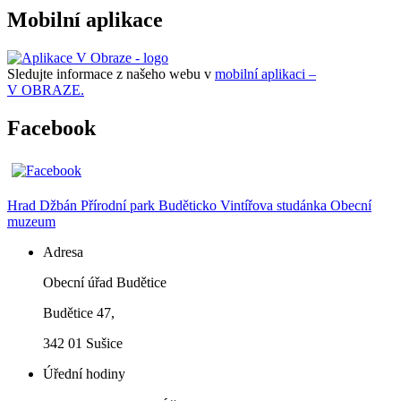
Mobilní aplikace
Sledujte informace z našeho webu v
mobilní aplikaci –
V OBRAZE.
Facebook
Hrad Džbán
Přírodní park Buděticko
Vintířova studánka
Obecní
muzeum
Adresa
Obecní úřad Budětice
Budětice 47,
342 01 Sušice
Úřední hodiny