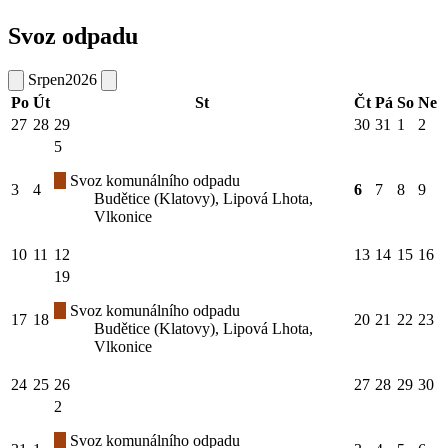
Svoz odpadu
Srpen
2026
Po
Út
St
Čt
Pá
So
Ne
27
28
29
30
31
1
2
5
Svoz komunálního odpadu
3
4
6
7
8
9
Budětice (Klatovy), Lipová Lhota,
Vlkonice
10
11
12
13
14
15
16
19
Svoz komunálního odpadu
17
18
20
21
22
23
Budětice (Klatovy), Lipová Lhota,
Vlkonice
24
25
26
27
28
29
30
2
Svoz komunálního odpadu