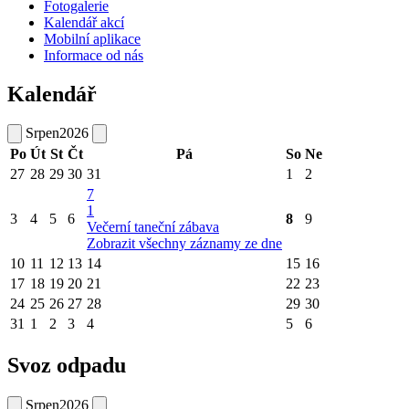
Fotogalerie
Kalendář akcí
Mobilní aplikace
Informace od nás
Kalendář
Srpen
2026
Po
Út
St
Čt
Pá
So
Ne
27
28
29
30
31
1
2
7
1
3
4
5
6
8
9
Večerní taneční zábava
Zobrazit všechny záznamy ze dne
10
11
12
13
14
15
16
17
18
19
20
21
22
23
24
25
26
27
28
29
30
31
1
2
3
4
5
6
Svoz odpadu
Srpen
2026