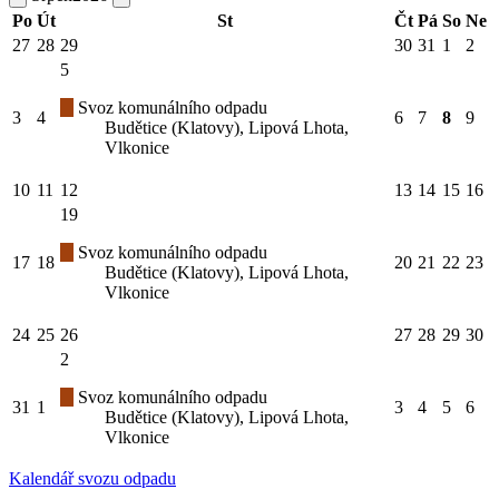
Po
Út
St
Čt
Pá
So
Ne
27
28
29
30
31
1
2
5
Svoz komunálního odpadu
3
4
6
7
8
9
Budětice (Klatovy), Lipová Lhota,
Vlkonice
10
11
12
13
14
15
16
19
Svoz komunálního odpadu
17
18
20
21
22
23
Budětice (Klatovy), Lipová Lhota,
Vlkonice
24
25
26
27
28
29
30
2
Svoz komunálního odpadu
31
1
3
4
5
6
Budětice (Klatovy), Lipová Lhota,
Vlkonice
Kalendář svozu odpadu