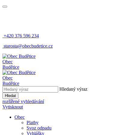
+420 376 596 234
​
starosta@obecbudetice.cz
Obec
Budětice
Obec
Budětice
Hledaný výraz
Hledat
rozšířené vyhledávání
Vytisknout
Obec
Platby
Svoz odpadu
Vyhlášky