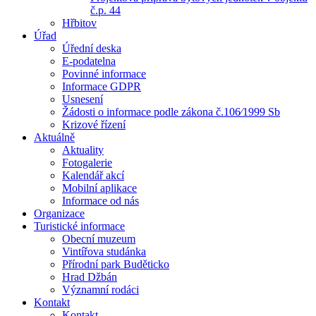
č.p. 44
Hřbitov
Úřad
Úřední deska
E-podatelna
Povinné informace
Informace GDPR
Usnesení
Žádosti o informace podle zákona č.106⁄1999 Sb
Krizové řízení
Aktuálně
Aktuality
Fotogalerie
Kalendář akcí
Mobilní aplikace
Informace od nás
Organizace
Turistické informace
Obecní muzeum
Vintířova studánka
Přírodní park Buděticko
Hrad Džbán
Významní rodáci
Kontakt
Kontakt