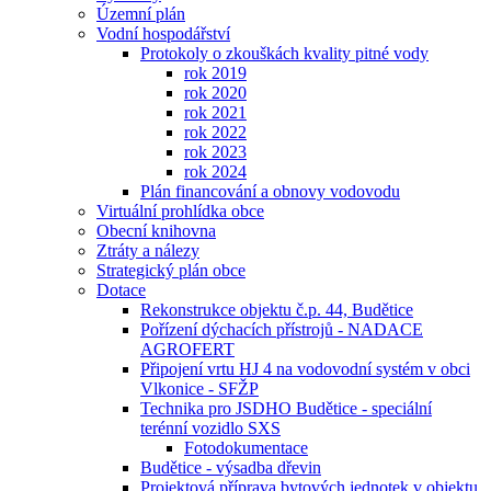
Územní plán
Vodní hospodářství
Protokoly o zkouškách kvality pitné vody
rok 2019
rok 2020
rok 2021
rok 2022
rok 2023
rok 2024
Plán financování a obnovy vodovodu
Virtuální prohlídka obce
Obecní knihovna
Ztráty a nálezy
Strategický plán obce
Dotace
Rekonstrukce objektu č.p. 44, Budětice
Pořízení dýchacích přístrojů - NADACE
AGROFERT
Připojení vrtu HJ 4 na vodovodní systém v obci
Vlkonice - SFŽP
Technika pro JSDHO Budětice - speciální
terénní vozidlo SXS
Fotodokumentace
Budětice - výsadba dřevin
Projektová příprava bytových jednotek v objektu